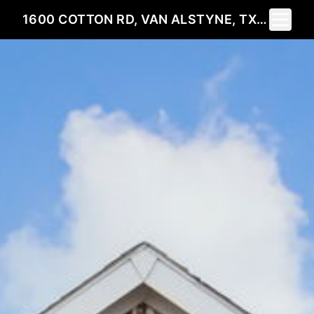
Toggle 
1600 COTTON RD, VAN ALSTYNE, TX 75495