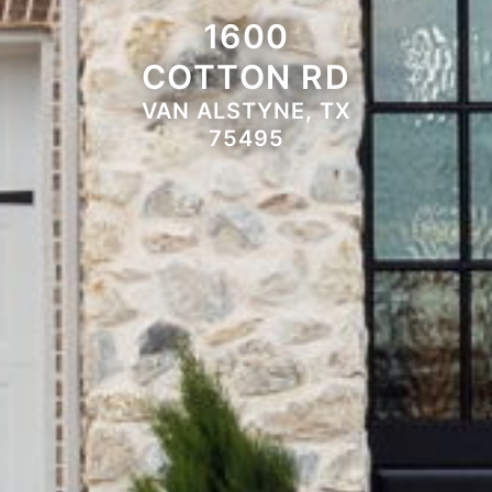
1600
COTTON RD
VAN ALSTYNE, TX
75495